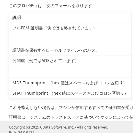
このプロパティは、次のフォームを取ります：
説明
フルPEM 証明書（例では省略されています）
証明書を保有するローカルファイルへのパス。
公開鍵（例では省略されています）
MD5 Thumbprint （hex 値はスペースおよびコロン区切り）
SHA1 Thumbprint （hex 値はスペースおよびコロン区切り）
これを指定しない場合は、マシンが信用するすべての証明書が受
証明書は、システムのトラストストアに基づいてマシンによって
ストストアは、システムに指定された'javax.net.ssl.trustS
Copyright (c) 2025 CData Software, Inc. - All rights reserved.
場合は、Java のデフォルトのトラストストア（例えば、JAVA_HOME\li
Build 24.0.9175