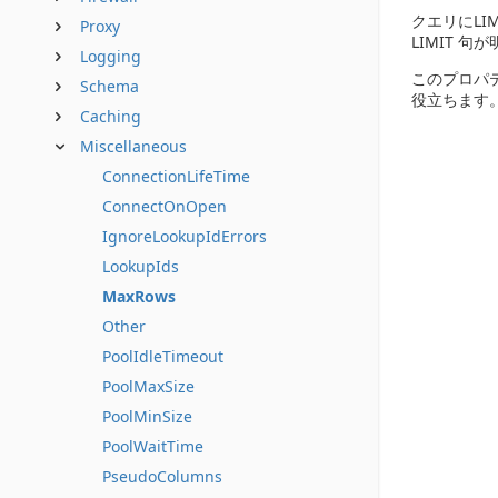
クエリにLI
Proxy
LIMIT 
Logging
このプロパ
Schema
役立ちます
Caching
Miscellaneous
ConnectionLifeTime
ConnectOnOpen
IgnoreLookupIdErrors
LookupIds
MaxRows
Other
PoolIdleTimeout
PoolMaxSize
PoolMinSize
PoolWaitTime
PseudoColumns