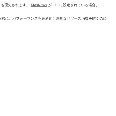
りも優先されます。
MaxRows
が"-1" に設定されている場合、
る際に、パフォーマンスを最適化し過剰なリソース消費を防ぐのに