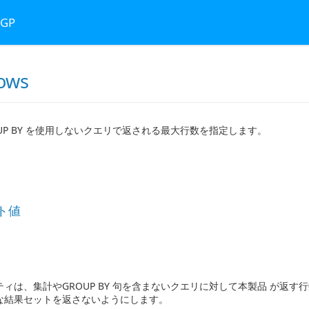
 GP
ows
UP BY を使用しないクエリで返される最大行数を指定します。
ト値
ィは、集計やGROUP BY 句を含まないクエリに対して本製品 が返
な結果セットを返さないようにします。