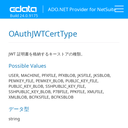
ADO.NET Provider for NetSuite
Build 24.0.9175
OAuthJWTCertType
JWT 証明書を格納するキーストアの種類。
Possible Values
USER, MACHINE, PFXFILE, PFXBLOB, JKSFILE, JKSBLOB,
PEMKEY_FILE, PEMKEY_BLOB, PUBLIC_KEY_FILE,
PUBLIC_KEY_BLOB, SSHPUBLIC_KEY_FILE,
SSHPUBLIC_KEY_BLOB, P7BFILE, PPKFILE, XMLFILE,
XMLBLOB, BCFKSFILE, BCFKSBLOB
データ型
string