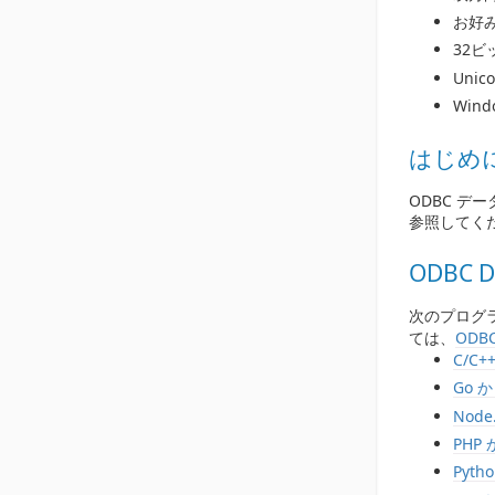
お好
32
Unic
Win
はじめ
ODBC デ
参照してく
ODBC 
次のプログ
ては、
ODB
C/C+
Go 
Node
PHP
Pyth