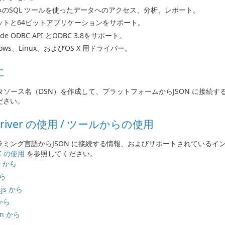
みのSQL ツールを使ったデータへのアクセス、分析、レポート。
ビットと64ビットアプリケーションをサポート。
ode ODBC API とODBC 3.8をサポート。
dows、Linux、およびOS X 用ドライバー。
に
ータソース名（DSN）を作成して、プラットフォームからJSON に接続す
ださい。
Driver の使用 / ツールからの使用
ラミング言語からJSON に接続する情報、およびサポートされているイ
C の使用
を参照してください。
+ から
から
.js から
 から
on から