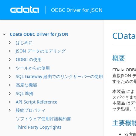
ODBC Driver for JSON
CData
CData ODBC Driver for JSON
はじめに
JSON データのモデリング
概要
ODBC の使用
ツールからの使用
CData O
直接JSON
SQL Gateway 経由でのリンクサーバーの使用
するための
高度な機能
本製品 によ
SQL 準拠
スができま
API Script Reference
本製品 は
ッチ処理、
接続プロパティ
ソフトウェア使用許諾契約書
主要機
Third Party Copyrights
双方