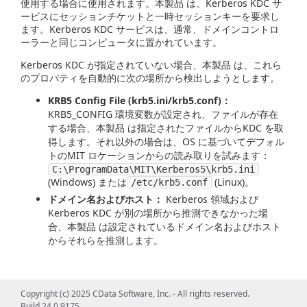
使用する場合に使用されます。本製品 は、Kerberos KDC サ
ービスにセッションチケットと一時セッションキーを要求し
ます。Kerberos KDC サービスは、通常、ドメインコントロ
ーラーと同じコンピュータに置かれています。
Kerberos KDC が指定されていない場合、本製品 は、これら
のプロパティを自動的に次の場所から検出しようとします。
KRB5 Config File (krb5.ini/krb5.conf)：
KRB5_CONFIG 環境変数が設定され、ファイルが存在
する場合、本製品 は指定されたファイルからKDC を取
得します。それ以外の場合は、OS に基づいてデフォル
トのMIT ロケーションからの読み取りを試みます：
C:\ProgramData\MIT\Kerberos5\krb5.ini
(Windows) または
(Linux)。
/etc/krb5.conf
ドメイン名およびホスト：
Kerberos 領域および
Kerberos KDC が別の場所から推測できなかった場
合、本製品 は設定されているドメイン名およびホスト
からそれらを推測します。
Copyright (c) 2025 CData Software, Inc. - All rights reserved.
Build 24.0.9175