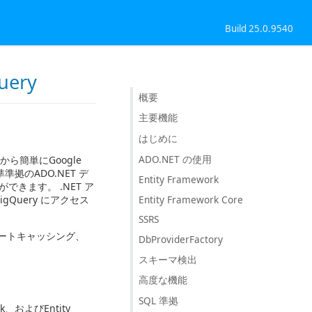
Build 25.0.9540
uery
概要
主要機能
はじめに
ADO.NET の使用
ションから簡単にGoogle
拠のADO.NET デ
Entity Framework
できます。 .NET ア
Entity Framework Core
Query にアクセス
SSRS
ートキャッシング、
DbProviderFactory
スキーマ検出
高度な機能
SQL 準拠
ork、およびEntity