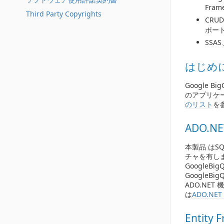
Fra
Third Party Copyrights
CRU
ポート
SSA
はじめ
Google
のアプリケ
のリスト
を
ADO.N
本製品 はSQ
チャを有します。
GoogleBig
Google
ADO.N
は
ADO.NE
Entity 