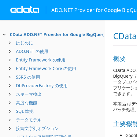
ADO.NET Provider for Google BigQu
CData
CData ADO.NET Provider for Google BigQuery
はじめに
ADO.NET の使用
概要
Entity Framework の使用
Entity Framework Core の使用
CData AD
BigQue
SSRS の使用
ータプロバイ
DbProviderFactory の使用
プリケーショ
できます。
スキーマ検出
高度な機能
本製品 は
バッチ処理
SQL 準拠
データモデル
主要機
接続文字列オプション
Goog
ソフトウェア使用許諾契約書