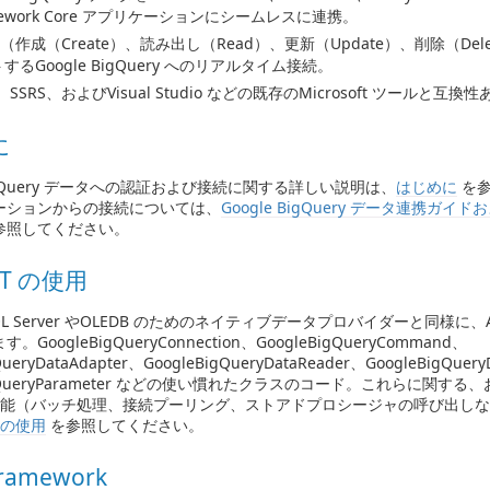
mework Core アプリケーションにシームレスに連携。
D（作成（Create）、読み出し（Read）、更新（Update）、削除（De
するGoogle BigQuery へのリアルタイム接続。
S、SSRS、およびVisual Studio などの既存のMicrosoft ツールと互換
に
 BigQuery データへの認証および接続に関する詳しい説明は、
はじめに
を参
ーションからの接続については、
Google BigQuery データ連携ガ
参照してください。
ET の使用
L Server やOLEDB のためのネイティブデータプロバイダーと同様に、A
GoogleBigQueryConnection、GoogleBigQueryCommand、
QueryDataAdapter、GoogleBigQueryDataReader、GoogleBigQuery
BigQueryParameter などの使い慣れたクラスのコード。これらに関す
ET 機能（バッチ処理、接続プーリング、ストアドプロシージャの呼び出し
T の使用
を参照してください。
Framework