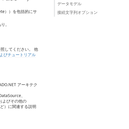
データモデル
lete））を包括的にサ
接続文字列オプション
性あり。
照してください。 他
イドおよびチュートリアル
DO.NET アーキテク
DataSource、
る、およびその他の
など）に関連する説明