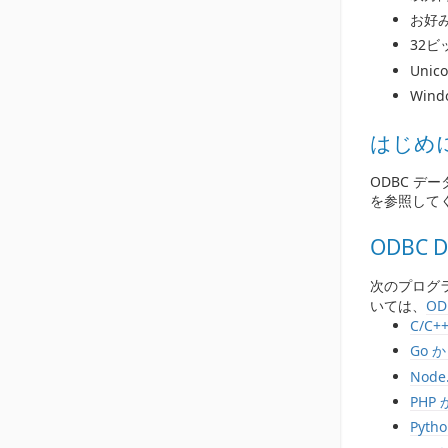
お好
32
Unic
Win
はじめ
ODBC デ
を参照して
ODBC 
次のプログ
いては、
OD
C/C+
Go 
Node
PHP
Pyth