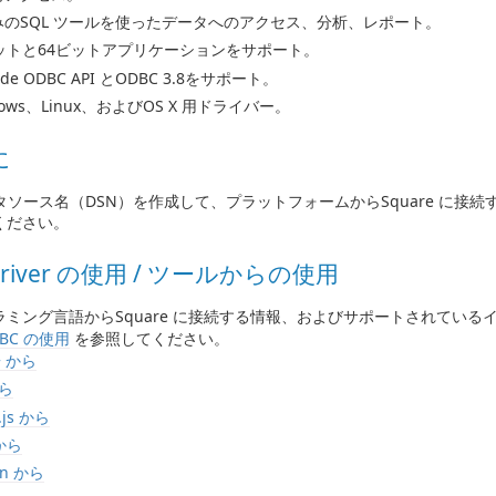
みのSQL ツールを使ったデータへのアクセス、分析、レポート。
ビットと64ビットアプリケーションをサポート。
ode ODBC API とODBC 3.8をサポート。
dows、Linux、およびOS X 用ドライバー。
に
ータソース名（DSN）を作成して、プラットフォームからSquare に接
ください。
Driver の使用 / ツールからの使用
ラミング言語からSquare に接続する情報、およびサポートされている
BC の使用
を参照してください。
+ から
から
.js から
 から
on から