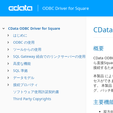
ODBC Driver for Square
CData
CData ODBC Driver for Square
はじめに
ODBC の使用
概要
ツールからの使用
SQL Gateway 経由でのリンクサーバーの使用
CData O
ら直接Squ
高度な機能
接続するた
SQL 準拠
本製品 によ
データモデル
セスができま
接続プロパティ
す。 本製
グ、バッチ
ソフトウェア使用許諾契約書
Third Party Copyrights
主要機
双方