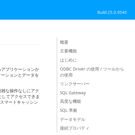
Build 25.0.9540
概要
主要機能
はじめに
ODBC Driver の使用 / ツールから
あらゆるアプリケーションか
の使用
リケーションとデータを
リンクサーバー
タに複雑な操作なしにアク
SQL Gateway
スとしてアクセスできま
高度な機能
、スマートキャッシン
SQL 準拠
データモデル
接続プロパティ