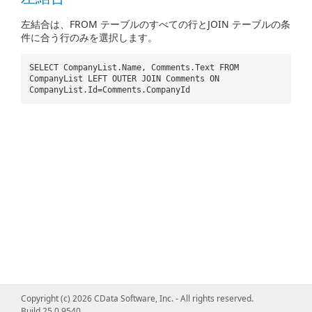
左結合は、FROM テーブルのすべての行とJOIN テーブルの条
件に合う行のみを選択します。
SELECT CompanyList.Name, Comments.Text FROM
CompanyList LEFT OUTER JOIN Comments ON
CompanyList.Id=Comments.CompanyId
Copyright (c) 2026 CData Software, Inc. - All rights reserved.
Build 25.0.9540