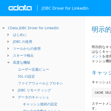
JDBC Driver for LinkedIn
明示
CData JDBC Driver for LinkedIn
はじめに
JDBC の使用
明示的なキ
ツールからの使用
はなくキャ
スキーマ検出
メント
を使
ャッシュ機
高度な機能
ユーザー定義ビュー
キャッ
SSL の設定
キャッシュ
ファイアウォールとプロキシ
JDBC リモーティング
CACHE SEL
データのキャッシュ
ステートメン
キャッシュ接続の設定
す。
データの自動キャッシュ