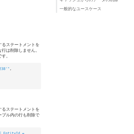
一般的なユースケース
するステートメントを
な行は削除しません。
です。
238'"
,
するステートメントを
ーブル内の行も削除で
E EntityId =