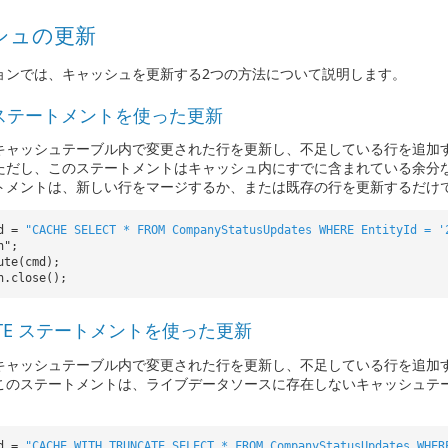
シュの更新
ョンでは、キャッシュを更新する2つの方法について説明します。
T ステートメントを使った更新
キャッシュテーブル内で変更された行を更新し、不足している行を追加
ただし、このステートメントはキャッシュ内にすでに含まれている余分
トメントは、新しい行をマージするか、または既存の行を更新するだけ
md =
"CACHE SELECT * FROM CompanyStatusUpdates WHERE EntityId = '
n";
ute(cmd);
n.close();
ATE ステートメントを使った更新
キャッシュテーブル内で変更された行を更新し、不足している行を追加
このステートメントは、ライブデータソースに存在しないキャッシュテ
md =
"CACHE WITH TRUNCATE SELECT * FROM CompanyStatusUpdates WHER