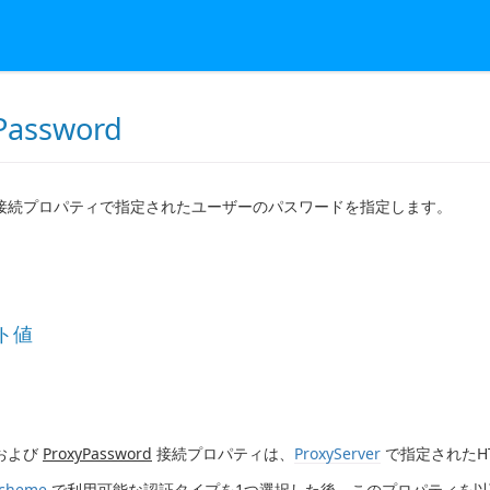
Password
ser 接続プロパティで指定されたユーザーのパスワードを指定します。
ト値
および
ProxyPassword
接続プロパティは、
ProxyServer
で指定されたH
Scheme
で利用可能な認証タイプを1つ選択した後、このプロパティを以