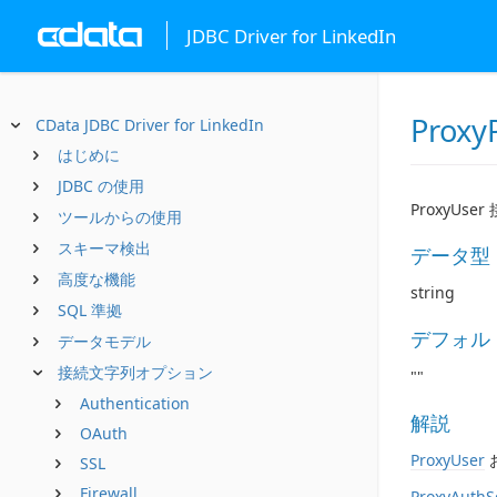
JDBC Driver for LinkedIn
Proxy
CData JDBC Driver for LinkedIn
はじめに
JDBC の使用
ProxyU
ツールからの使用
スキーマ検出
データ型
高度な機能
string
SQL 準拠
デフォル
データモデル
接続文字列オプション
""
Authentication
解説
OAuth
ProxyUser
SSL
Firewall
ProxyAuth