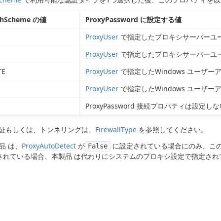
thScheme の値
ProxyPassword に設定する値
ProxyUser
で指定したプロキシサーバーユ
ProxyUser
で指定したプロキシサーバーユ
TE
ProxyUser
で指定したWindows ユーザ
ProxyUser
で指定したWindows ユーザ
ProxyPassword 接続プロパティは設定
5 認証もしくは、トンネリングは、
FirewallType
を参照してください。
品 は、
ProxyAutoDetect
が
に設定されている場合にのみ、こ
False
されている場合、本製品 は代わりにシステムのプロキシ設定で指定され