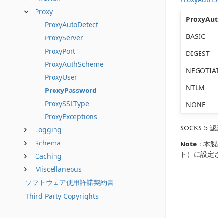
Proxy
ProxyAu
ProxyAutoDetect
BASIC
ProxyServer
ProxyPort
DIGEST
ProxyAuthScheme
NEGOTIA
ProxyUser
NTLM
ProxyPassword
ProxySSLType
NONE
ProxyExceptions
SOCKS 
Logging
Schema
Note：
本製
ト）に設定
Caching
Miscellaneous
ソフトウェア使用許諾契約書
Third Party Copyrights