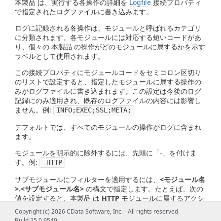
本製品 は、実行する各操作の詳細を
Logfile
接続プロパティ
で指定されたログファイルに書き込みます。
ログに記録される各操作は、モジュールと呼ばれるカテゴリ
に分類されます。各モジュールには対応する短いコードがあ
り、個々の 本製品 の操作がどのモジュールに属するかを示す
ラベルとして使用されます。
この接続プロパティにモジュールコードをセミコロン区切り
のリストで設定すると、指定したモジュールに属する操作の
みがログファイルに書き込まれます。この設定は今後のログ
記録にのみ適用され、既存のログファイルの内容には影響し
ません。例:
INFO;EXEC;SSL;META;
デフォルトでは、すべてのモジュールの操作がログに含まれ
ます。
モジュールを明示的に除外するには、先頭に「-」を付けま
す。例:
-HTTP
サブモジュールにフィルターを適用するには、
<モジュール名
>.<サブモジュール名>
の構文で指定します。たとえば、次の
値を設定すると、本製品 は
HTTP
モジュールに属するアクシ
ョンのみをログに記録し、さらに
HTTP
モジュールの
Res
サ
Copyright (c) 2026 CData Software, Inc. - All rights reserved.
ブモジュールに属するアクションを除外します:
Build 25.0.9540