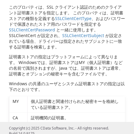
このプロパティは、SSL クライアント認証のためのクライア
ント証明書ストアを指定します。 このプロパティは、証明書
ストアの種類を定義する
SSLClientCertType
、およびパスワー
ドで保護されたストア用のパスワードを指定する
SSLClientCertPassword
と一緒に使用します。
SSLClientCert が設定され、
SSLClientCertSubject
が設定さ
れている場合、ドライバーは指定されたサブジェクトに一致
する証明書を検索します。
証明書ストアの指定はプラットフォームによって異なりま
す。 Windowsでは、証明書ストアはMY（個人証明書）など
の名前で識別されますが、Java では、証明書ストアは通常、
証明書とオプションの秘密キーを含むファイルです。
Windows の共通のユーザとシステム証明書ストアの指定は以
下のとおりです。
MY
個人証明書と関連付けられた秘密キーを格納し
ている証明書ストア。
CA
証明機関の証明書。
ROOT
ルート証明書。
Copyright (c) 2025 CData Software, Inc. - All rights reserved.
Build 24.0.9175