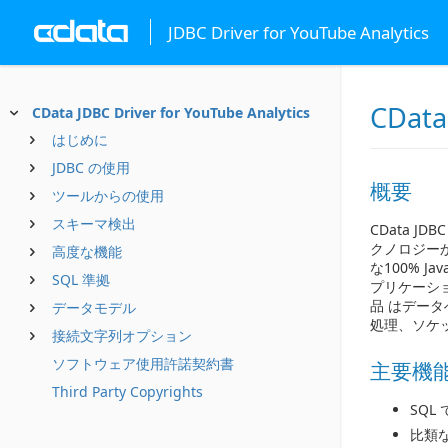
JDBC Driver for YouTube Analytics
CData
CData JDBC Driver for YouTube Analytics
はじめに
JDBC の使用
概要
ツールからの使用
スキーマ検出
CData JD
クノロジーか
高度な機能
な100% J
SQL 準拠
プリケーショ
品 はデー
データモデル
処理、ソケ
接続文字列オプション
ソフトウェア使用許諾契約書
主要機
Third Party Copyrights
SQL
比類