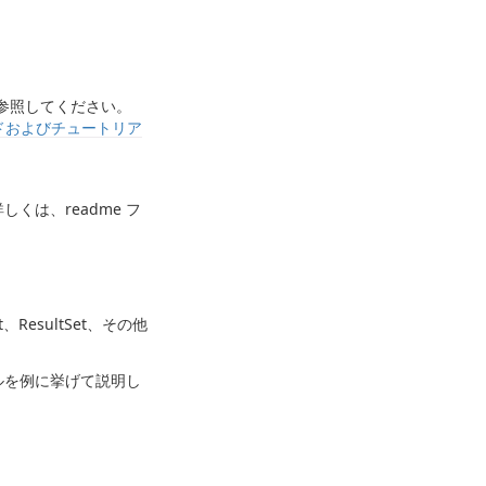
参照してください。
携ガイドおよびチュートリア
くは、readme フ
nt、ResultSet、その他
ルを例に挙げて説明し