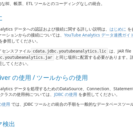
なBI、帳票、ETL ツールとのコーディングなしの統合。
に
 Analytics データへの認証および接続に関する詳しい説明は、
はじめに
を
ケーションからの接続については、
YouTube Analytics データ連
を参照してください。
イセンスファイル
は、JAR file
cdata.jdbc.youtubeanalytics.lic
と同じ場所に配置する必要があります。詳し
c.youtubeanalytics.jar
照してください。
Driver の使用 / ツールからの使用
Analytics データを処理するためのDataSource、Connection、Stateme
C クラスの使用例については、
JDBC の使用
を参照してください。
の使用
では、JDBC ツールとの統合の手順を一般的なデータベースツー
マ検出