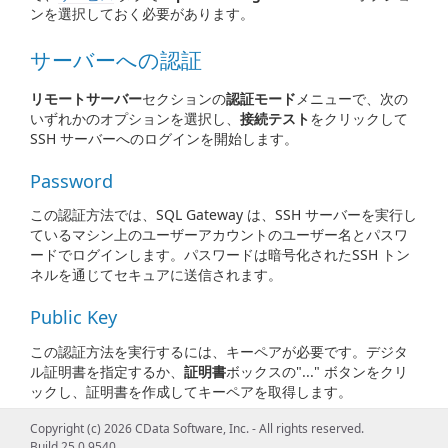
ンを選択しておく必要があります。
サーバーへの認証
リモートサーバー
セクションの
認証モード
メニューで、次の
いずれかのオプションを選択し、
接続テスト
をクリックして
SSH サーバーへのログインを開始します。
Password
この認証方法では、SQL Gateway は、SSH サーバーを実行し
ているマシン上のユーザーアカウントのユーザー名とパスワ
ードでログインします。パスワードは暗号化されたSSH トン
ネルを通じてセキュアに送信されます。
Public Key
この認証方法を実行するには、キーペアが必要です。デジタ
ル証明書を指定するか、
証明書
ボックスの"..." ボタンをクリ
ックし、証明書を作成してキーペアを取得します。
Private Key
：Windows 証明書ストア、
ファイ
.pfx
Copyright (c) 2026 CData Software, Inc. - All rights reserved.
ル、または
ファイルからプライベートキーを選
.pem
Build 25.0.9540