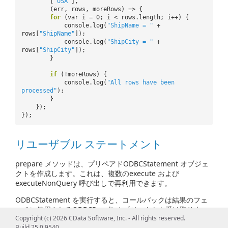
[
"USA"
],
(err, rows, moreRows) => {
for
(var i = 0; i < rows.length; i++) {
console.log(
"ShipName = "
+
rows[
"ShipName"
]);
console.log(
"ShipCity = "
+
rows[
"ShipCity"
]);
}
if
(!moreRows) {
console.log(
"All rows have been
processed"
);
}
});
});
リユーザブル ステートメント
prepare メソッドは、プリペアドODBCStatement オブジェ
クトを作成します。これは、複数のexecute および
executeNonQuery 呼び出しで再利用できます。
ODBCStatement を実行すると、コールバックは結果のフェ
ッチに使用されるODBCResult オブジェクトを受け取りま
Copyright (c) 2026 CData Software, Inc. - All rights reserved.
す。すべての結果を一度に配列にフェッチするために使用す
Build 25.0.9540