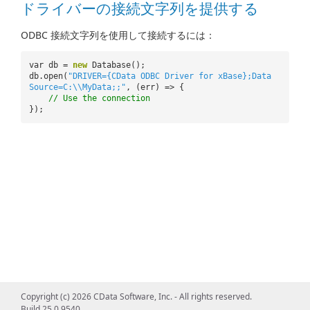
ドライバーの接続文字列を提供する
ODBC 接続文字列を使用して接続するには：
var db =
new
Database();
db.open(
"DRIVER={CData ODBC Driver for xBase};Data
Source=C:\\MyData;;"
, (err) => {
// Use the connection
});
Copyright (c) 2026 CData Software, Inc. - All rights reserved.
Build 25.0.9540