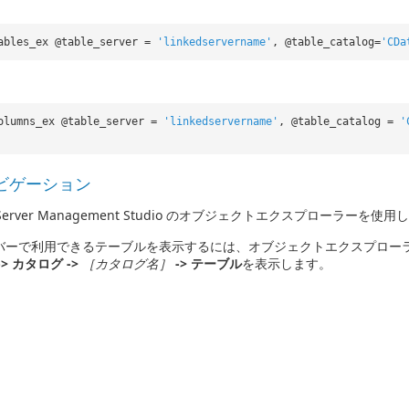
ables_ex @table_server =
'linkedservername'
, @table_catalog=
'CDa
olumns_ex @table_server =
'linkedservername'
, @table_catalog =
'
ナビゲーション
 Server Management Studio のオブジェクトエクスプロー
バーで利用できるテーブルを表示するには、オブジェクトエクスプロー
-> カタログ ->
［カタログ名］
-> テーブル
を表示します。