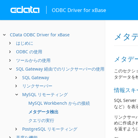
ODBC Driver for xBase
メタ
CData ODBC Driver for xBase
はじめに
ODBC の使用
メタデ
ツールからの使用
SQL Gateway 経由でのリンクサーバーの使用
このセクショ
タデータを
SQL Gateway
リンクサーバー
情報スキ
MySQL リモーティング
SQL Se
MySQL Workbench からの接続
など）を表
メタデータ検出
リンクサー
クエリの実行
めに作成され
を返すよう
PostgreSQL リモーティング
高度な機能