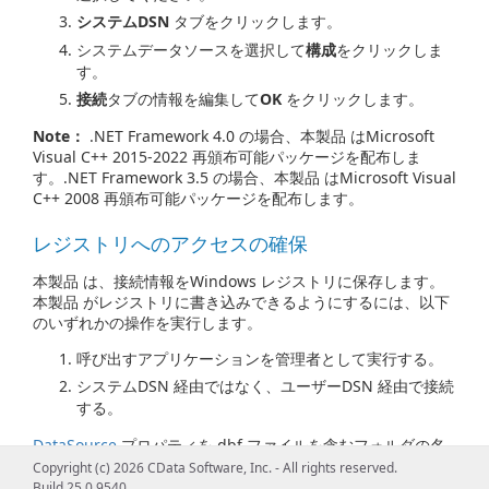
システムDSN
タブをクリックします。
システムデータソースを選択して
構成
をクリックしま
す。
接続
タブの情報を編集して
OK
をクリックします。
Note：
.NET Framework 4.0 の場合、本製品 はMicrosoft
Visual C++ 2015-2022 再頒布可能パッケージを配布しま
す。.NET Framework 3.5 の場合、本製品 はMicrosoft Visual
C++ 2008 再頒布可能パッケージを配布します。
レジストリへのアクセスの確保
本製品 は、接続情報をWindows レジストリに保存します。
本製品 がレジストリに書き込みできるようにするには、以下
のいずれかの操作を実行します。
呼び出すアプリケーションを管理者として実行する。
システムDSN 経由ではなく、ユーザーDSN 経由で接続
する。
DataSource
プロパティを.dbf ファイルを含むフォルダの名
前に設定する必要があります。.dbf 以外の拡張子を持つ
Copyright (c) 2026 CData Software, Inc. - All rights reserved.
xBase テーブルファイルを扱うには、
IncludeFiles
プロパテ
Build 25.0.9540