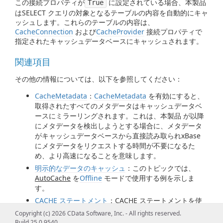
この接続プロパティが
に設定されている場合、本製品
True
はSELECT クエリの対象となるテーブルの内容を自動的にキャ
ッシュします。これらのテーブルの内容は、
CacheConnection
および
CacheProvider
接続プロパティで
指定されたキャッシュデータベースにキャッシュされます。
関連項目
その他の情報については、以下を参照してください：
CacheMetadata
：
CacheMetadata
を有効にすると、
取得されたすべてのメタデータはキャッシュデータベ
ースにミラーリングされます。これは、本製品 が以降
にメタデータを検出しようとする場合に、メタデータ
がキャッシュデータベースから直接読み取られxBase
にメタデータをリクエストする時間が不要になるた
め、より高速になることを意味します。
明示的なデータのキャッシュ
：このトピックでは、
AutoCache
を
Offline
モードで使用する例を示しま
す。
CACHE ステートメント
：CACHE ステートメントを使
用して、SELECT クエリの対象となる任意のテーブルの
Copyright (c) 2026 CData Software, Inc. - All rights reserved.
内容を明示的にキャッシュできます。
Build 25.0.9540