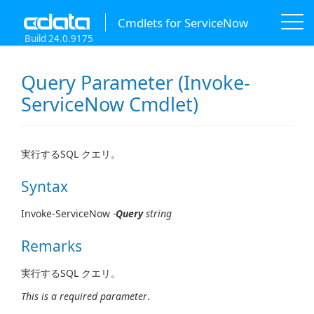
Cmdlets for ServiceNow
Build 24.0.9175
Query Parameter (Invoke-
ServiceNow Cmdlet)
実行するSQL クエリ。
Syntax
Invoke-ServiceNow
-
Query
string
Remarks
実行するSQL クエリ。
This is a required parameter
.