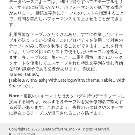
データベースによっては、利用可能なすべてのテーブルをリ
ストするのに時間がかかり、パフォーマンスが低下する場合
があります。 接続文字列にテーブルのリストを指定すること
で、時間を節約しパフォーマンスを向上させることができま
す。
利用可能なテーブルがたくさんあり、すでに作業したいテー
ブルが決まっている場合、このプロパティを使用して対象の
テーブルのみに表示を制限することができます。これを行う
には、カンマ区切りのリストで使用したいテーブルを指定し
ます。各テーブルは、角かっこ、二重引用符、またはバック
クオートを使用してエスケープされた特殊文字列を含む有効
なSQL 識別子である必要があります。 例えば、
Tables=TableA,
[TableB/WithSlash],WithCatalog.WithSchema.`TableC With
Space` です。
Note
：複数のスキーマまたはカタログを持つデータソースに
接続する場合は、表示する各テーブルを完全修飾名で指定す
る必要があります。これにより、複数のカタログやスキーマ
に存在するテーブルが混同されることを防ぎます。
Copyright (c) 2026 CData Software, Inc. - All rights reserved.
Build 25.0.9540