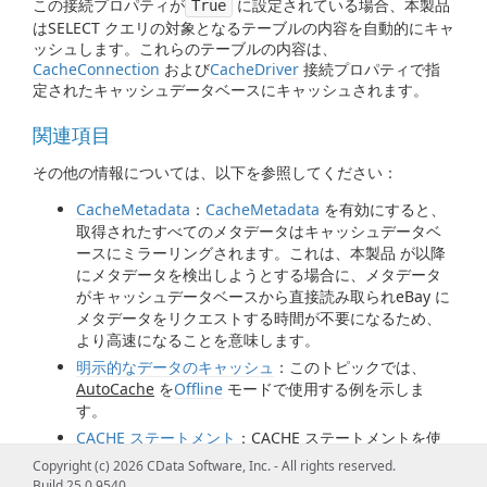
この接続プロパティが
に設定されている場合、本製品
True
はSELECT クエリの対象となるテーブルの内容を自動的にキャ
ッシュします。これらのテーブルの内容は、
CacheConnection
および
CacheDriver
接続プロパティで指
定されたキャッシュデータベースにキャッシュされます。
関連項目
その他の情報については、以下を参照してください：
CacheMetadata
：
CacheMetadata
を有効にすると、
取得されたすべてのメタデータはキャッシュデータベ
ースにミラーリングされます。これは、本製品 が以降
にメタデータを検出しようとする場合に、メタデータ
がキャッシュデータベースから直接読み取られeBay に
メタデータをリクエストする時間が不要になるため、
より高速になることを意味します。
明示的なデータのキャッシュ
：このトピックでは、
AutoCache
を
Offline
モードで使用する例を示しま
す。
CACHE ステートメント
：CACHE ステートメントを使
用して、SELECT クエリの対象となる任意のテーブルの
Copyright (c) 2026 CData Software, Inc. - All rights reserved.
内容を明示的にキャッシュできます。
Build 25.0.9540