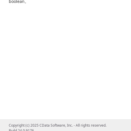
boolean。
Copyright (c) 2025 CData Software, Inc. - All rights reserved.
Build 24.0.9176