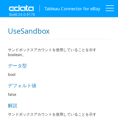
Tableau Connector for eBay
Build 24.0.9176
UseSandbox
サンドボックスアカウントを使用していることを示す
boolean。
データ型
bool
デフォルト値
false
解説
サンドボックスアカウントを使用していることを示す