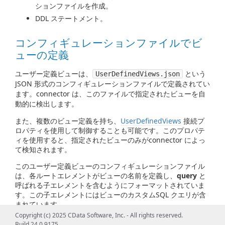
ションファイルを作成。
DDL ステートメント。
コンフィギュレーションファイルでビ
ューの定義
ユーザー定義ビューは、
という
UserDefinedViews.json
JSON 形式のコンフィギュレーションファイルで定義されてい
ます。connector は、このファイルで指定されたビューを自
動的に検出します。
また、複数のビュー定義を持ち、
UserDefinedViews
接続プ
ロパティを使用して制御することも可能です。このプロパテ
ィを使用すると、指定されたビューのみがconnector によっ
て検知されます。
このユーザー定義ビューのコンフィギュレーションファイル
は、各ルートエレメントがビューの名前を定義し、
query
と
呼ばれる子エレメントを含むようにフォーマットされていま
す。この子エレメントにはビューのカスタムSQL クエリが含
まれています。
Copyright (c) 2025 CData Software, Inc. - All rights reserved.
次に例を示します。
Build 24.0.9175