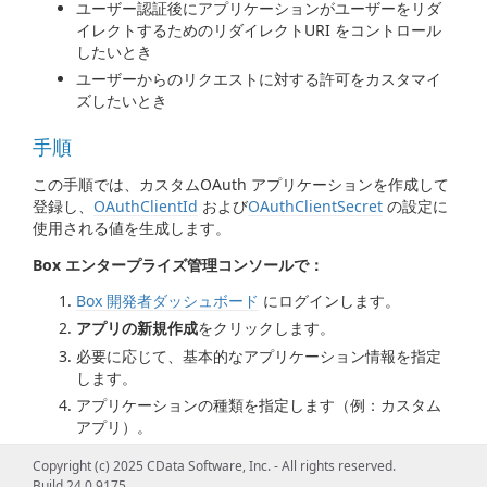
ユーザー認証後にアプリケーションがユーザーをリダ
イレクトするためのリダイレクトURI をコントロール
したいとき
ユーザーからのリクエストに対する許可をカスタマイ
ズしたいとき
手順
この手順では、カスタムOAuth アプリケーションを作成して
登録し、
OAuthClientId
および
OAuthClientSecret
の設定に
使用される値を生成します。
Box エンタープライズ管理コンソールで：
Box 開発者ダッシュボード
にログインします。
アプリの新規作成
をクリックします。
必要に応じて、基本的なアプリケーション情報を指定
します。
アプリケーションの種類を指定します（例：カスタム
アプリ）。
認証メソッドで、
ユーザー認証（OAuth 2.0）
を選択
Copyright (c) 2025 CData Software, Inc. - All rights reserved.
します。
Build 24.0.9175