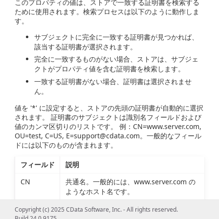
このプロパティの値は、ストアで一致する証明書を検索する
ために使用されます。検索プロセスは以下のように動作しま
す。
サブジェクトに完全に一致する証明書が見つかれば、
該当する証明書が選択されます。
完全に一致するものがない場合、ストアは、サブジェ
クトがプロパティ値を含む証明書を検索します。
一致する証明書がない場合、証明書は選択されませ
ん。
値を '*' に設定すると、ストアの先頭の証明書が自動的に選択
されます。 証明書のサブジェクトは識別名フィールドおよび
値のカンマ区切りのリストです。 例：CN=www.server.com,
OU=test, C=US,
E=support@cdata.com
。一般的なフィール
ドには以下のものが含まれます。
フィールド
説明
CN
共通名。一般的には、www.server.com の
ようなホスト名です。
O
法人名
Copyright (c) 2025 CData Software, Inc. - All rights reserved.
Build 24.0.9175