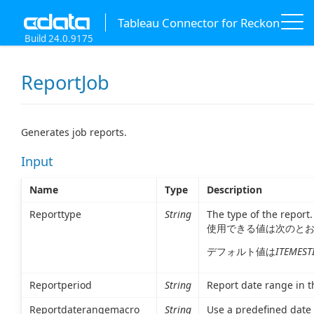
Tableau Connector for Reckon
Build 24.0.9175
ReportJob
Generates job reports.
Input
Name
Type
Description
Reporttype
String
The type of the report.
使用できる値は次のと
デフォルト値は
ITEMEST
Reportperiod
String
Report date range in t
Reportdaterangemacro
String
Use a predefined date