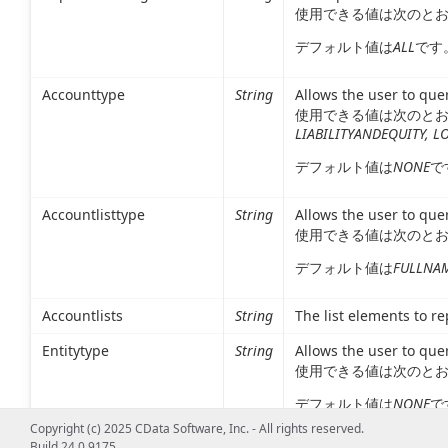
使用できる値は次のと
デフォルト値は
ALL
です
Accounttype
String
Allows the user to quer
使用できる値は次のと
LIABILITYANDEQUITY, 
デフォルト値は
NONE
で
Accountlisttype
String
Allows the user to quer
使用できる値は次のと
デフォルト値は
FULLNA
Accountlists
String
The list elements to r
Entitytype
String
Allows the user to que
使用できる値は次のと
デフォルト値は
NONE
で
Copyright (c) 2025 CData Software, Inc. - All rights reserved.
Build 24.0.9175