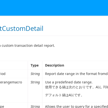
tCustomDetail
 custom transaction detail report.
Type
Description
riod
String
Report date range in the format fromd
terangemacro
String
Use a predefined date range.
使用できる値は次のとおりです。
ALL, TO
デフォルト値は
ALL
です。
ype
String
Allows the user to query for a specifie