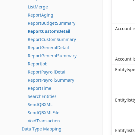
ListMerge
ReportAging
ReportBudgetSummary
Accountli
ReportCustomDetail
ReportCustomSummary
ReportGeneralDetail
ReportGeneralSummary
Accountli
ReportJob
Entitytyp
ReportPayrollDetail
ReportPayrollSummary
ReportTime
SearchEntities
Entitylist
SendQBXML
SendQBXMLFile
VoidTransaction
Data Type Mapping
Entitylists