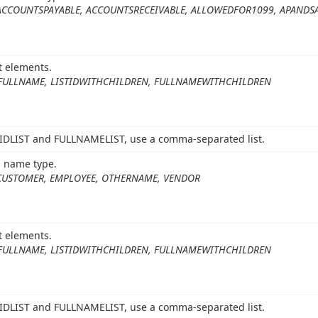
ACCOUNTSPAYABLE, ACCOUNTSRECEIVABLE, ALLOWEDFOR1099, APANDSAL
st elements.
, FULLNAME, LISTIDWITHCHILDREN, FULLNAMEWITHCHILDREN
ISTIDLIST and FULLNAMELIST, use a comma-separated list.
d name type.
CUSTOMER, EMPLOYEE, OTHERNAME, VENDOR
st elements.
, FULLNAME, LISTIDWITHCHILDREN, FULLNAMEWITHCHILDREN
ISTIDLIST and FULLNAMELIST, use a comma-separated list.