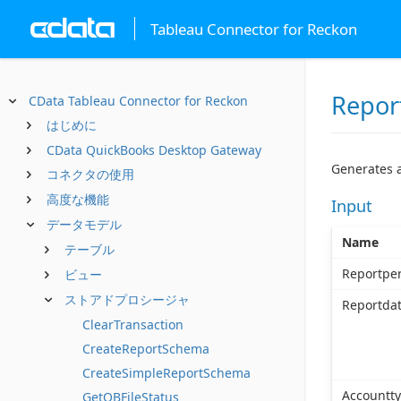
Tableau Connector for Reckon
Repor
CData Tableau Connector for Reckon
はじめに
CData QuickBooks Desktop Gateway
Generates a
コネクタの使用
高度な機能
Input
データモデル
Name
テーブル
Reportpe
ビュー
ストアドプロシージャ
Reportda
ClearTransaction
CreateReportSchema
CreateSimpleReportSchema
Accountt
GetQBFileStatus