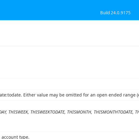
Build 24.0.9175
ate:todate. Either value may be omitted for an open ended range (
DAY, THISWEEK, THISWEEKTODATE, THISMONTH, THISMONTHTODATE, TH
d account type.