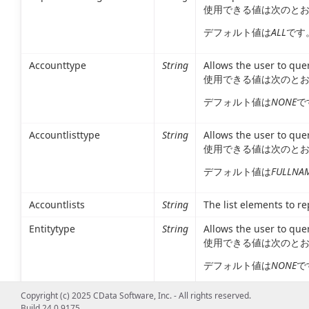
使用できる値は次のと
デフォルト値は
ALL
です
Accounttype
String
Allows the user to quer
使用できる値は次のと
デフォルト値は
NONE
で
Accountlisttype
String
Allows the user to quer
使用できる値は次のと
デフォルト値は
FULLNA
Accountlists
String
The list elements to r
Entitytype
String
Allows the user to que
使用できる値は次のと
デフォルト値は
NONE
で
Copyright (c) 2025 CData Software, Inc. - All rights reserved.
Entitylisttype
String
Allows the user to quer
Build 24.0.9175