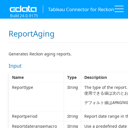
Tableau Connector for Reckon
Build 24.0.9175
ReportAging
Generates Reckon aging reports.
Input
Name
Type
Description
Reporttype
String
The type of the report.
使用できる値は次のと
デフォルト値は
APAGING
Reportperiod
String
Report date range in t
Reportdaterangemacro
String
Use a predefined date