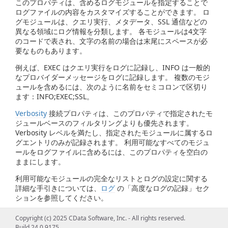
このプロパティは、含めるログモジュールを指定することで
ログファイルの内容をカスタマイズすることができます。 ロ
グモジュールは、クエリ実行、メタデータ、SSL 通信などの
異なる領域にログ情報を分類します。 各モジュールは4文字
のコードで表され、文字の名前の場合は末尾にスペースが必
要なものもあります。
例えば、EXEC はクエリ実行をログに記録し、INFO は一般的
なプロバイダーメッセージをログに記録します。 複数のモジ
ュールを含めるには、次のように名前をセミコロンで区切り
ます：INFO;EXEC;SSL。
Verbosity
接続プロパティは、このプロパティで指定されたモ
ジュールベースのフィルタリングよりも優先されます。
Verbosity レベルを満たし、指定されたモジュールに属するロ
グエントリのみが記録されます。 利用可能なすべてのモジュ
ールをログファイルに含めるには、このプロパティを空白の
ままにします。
利用可能なモジュールの完全なリストとログの設定に関する
詳細な手引きについては、
ログ
の「高度なログの記録」セク
ションを参照してください。
Copyright (c) 2025 CData Software, Inc. - All rights reserved.
Build 24.0.9175